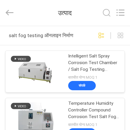
Guangdong
Haida
Equipment
उत्पाद
Co.,
Ltd..
All
Rights
Reserved.
घर
salt fog testing ऑनलाइन निर्माण
उत्पादों
Intelligent Salt Spray
Corrosion Test Chamber
वीडियो
/ Salt Fog Testing
Custom
बातचीत योग्य MOQ:1
हमारे
संपर्क
बारे
Temperature Humidity
में
Controller Compound
Corrosion Test Salt Fog
Test Chamber
कारखाने
बातचीत योग्य MOQ:1