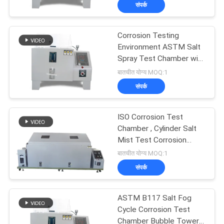
संपर्क
का
दौरा
Corrosion Testing
Environment ASTM Salt
गुणवत्ता
Spray Test Chamber with
CIF FOB
बातचीत योग्य MOQ:1
नियंत्रण
संपर्क
हमसे
ISO Corrosion Test
संपर्क
Chamber , Cylinder Salt
Mist Test Corrosion
करें
Testing
बातचीत योग्य MOQ:1
संपर्क
समाचार
ASTM B117 Salt Fog
मामले
Cycle Corrosion Test
Chamber Bubble Tower