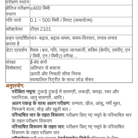
परीक्षण स्थान
क्षैतिज परीक्षण
≤400 मिमी
स्थान
गति नापो
0.1 ~ 500 मिमी / मिनट (समायोज्य)
सॉफ़्टवेयर
टीएम 2101
वक्र प्रदर्शित
भार- बढ़ाव, बढ़ाव-समय, समय-विस्तार, तनाव-तनाव
करता है
डेटा प्रदर्शन
मैक्स।बल, गति, नमूना जानकारी, शक्ति (केपीए, एमपीए, एन
/ मिमी, एन / मिमी
) वगैरह…
2
संरक्षा
ई-बंद करो
विशेषताएं
अतिभार से बचाना
ऊपरी और निचली सीमा स्विच
स्वचालित रिट्रीट के साथ लोड सेंसर
अनुप्रयोग:
परीक्षित नमूना
: टुकड़े टुकड़े में सामग्री, लकड़ी, चमड़ा, रबर और
प्लास्टिक, धातु सामग्री, आदि।
अलग पकड़ के साथ अलग परीक्षण
: तन्यता, छील, आंसू, गर्मी मुहर,
चिपकने वाला, मोड़ और खुली बल।
परिभाषित भार के तहत विरूपण
: परीक्षण किए गए नमूने के परिभाषित भार
के तहत परीक्षण विरूपण
परिभाषित विरूपण के तहत भार
: परीक्षण किए गए नमूने के परिभाषित
विरूपण के तहत परीक्षण भार