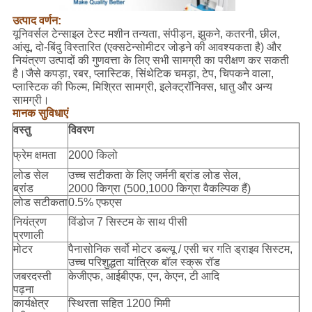
उत्पाद वर्णन:
यूनिवर्सल टेन्साइल टेस्ट मशीन तन्यता, संपीड़न, झुकने, कतरनी, छील,
आंसू, दो-बिंदु विस्तारित (एक्सटेन्सोमीटर जोड़ने की आवश्यकता है) और
नियंत्रण उत्पादों की गुणवत्ता के लिए सभी सामग्री का परीक्षण कर सकती
है।जैसे कपड़ा, रबर, प्लास्टिक, सिंथेटिक चमड़ा, टेप, चिपकने वाला,
प्लास्टिक की फिल्म, मिश्रित सामग्री, इलेक्ट्रॉनिक्स, धातु और अन्य
सामग्री।
मानक सुविधाएं
वस्तु
विवरण
फ्रेम क्षमता
2000 किलो
लोड सेल
उच्च सटीकता के लिए जर्मनी ब्रांड लोड सेल,
ब्रांड
2000 किग्रा (500,1000 किग्रा वैकल्पिक हैं)
लोड सटीकता
0.5% एफएस
नियंत्रण
विंडोज 7 सिस्टम के साथ पीसी
प्रणाली
मोटर
पैनासोनिक सर्वो मोटर डब्ल्यू / एसी चर गति ड्राइव सिस्टम,
उच्च परिशुद्धता यांत्रिक बॉल स्क्रू रॉड
जबरदस्ती
केजीएफ, आईबीएफ, एन, केएन, टी आदि
पढ़ना
कार्यक्षेत्र
स्थिरता सहित 1200 मिमी