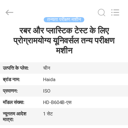
Guangdong
Haida
Equipment
Co.,
Ltd..
तन्यता परीक्षण मशीन
All
Rights
Reserved.
रबर और प्लास्टिक टेस्ट के लिए
घर
प्रोग्रामयोग्य यूनिवर्सल तन्य परीक्षण
उत्पादों
मशीन
वीडियो
उत्पत्ति के प्लेस:
चीन
ब्रांड नाम:
Haida
वी.आर.
प्रमाणन:
ISO
शो
मॉडल संख्या:
HD-B604B-एस
हमारे
न्यूनतम आदेश
1 सेट
मात्रा:
बारे