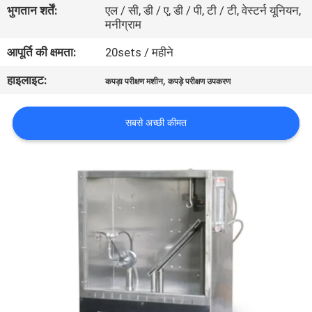
भुगतान शर्तें:
एल / सी, डी / ए, डी / पी, टी / टी, वेस्टर्न यूनियन,
में
मनीग्राम
आपूर्ति की क्षमता:
20sets / महीने
कारखाने
हाइलाइट:
,
का
कपड़ा परीक्षण मशीन
कपड़े परीक्षण उपकरण
दौरा
सबसे अच्छी कीमत
गुणवत्ता
नियंत्रण
हमसे
संपर्क
करें