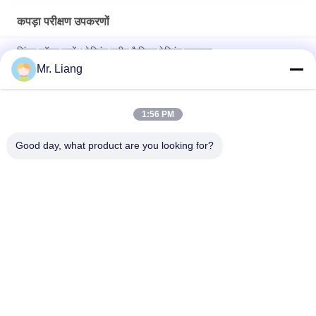
कपड़ा परीक्षण उपकरणों
सिंगल कॉलम स्ट्रेंथ टेस्टिंग मशीन फैब्रिक टेस्टिंग उपकरण
Mr. Liang
LCD Display Backlight Elmendorf Textile Testing Equipment
Tearing Distance 43 ± 0.15m
1:56 PM
Automatic Textile Testing Equipment Textile Fabric Water
Bath Testing Machine
Good day, what product are you looking for?
लोकप्रिय श्रेणियां
सभी
लैब टेस्ट मशीनें
पर्यावरण परीक्षण के चैम्बर
वाइब्रेशन शेकर टेबल 
तन्यता परीक्षण मशीन
सिस्टम
दहनशीलता परीक्षण 
तापमान आर्द्रता चैंबर
उपकरण