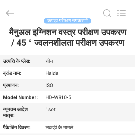
Guangdong
Haida
Equipment
Co.,
Ltd..
कपड़ा परीक्षण उपकरणों
All
Rights
Reserved.
मैनुअल इग्निशन वस्त्र परीक्षण उपकरण
घर
/ 45 ° ज्वलनशीलता परीक्षण उपकरण
उत्पादों
उत्पत्ति के प्लेस:
चीन
वीडियो
ब्रांड नाम:
Haida
प्रमाणन:
ISO
वी.आर.
Model Number:
HD-W810-5
शो
न्यूनतम आदेश
1set
मात्रा:
हमारे
पैकेजिंग विवरण:
लकड़ी के मामले
बारे