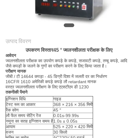
समाचार
मामले
साइटमैप
उत्पाद विवरण
उपकरण विस्तार
45 ° ज्वलनशीलता परीक्षक के लिए
आवेदन
गोपनीयता
ज्वलनशीलता परीक्षक का उपयोग कपड़े के कपड़े, सजावटी कपड़े, तम्बू कपड़े, आदि
जैसे कपड़ों के जलने के गुणों का परीक्षण करने के लिए किया जाता है।
नीति
परीक्षण मानक
जीबी / टी 14644 कपड़ा - 45 डिग्री दिशा में जलती दर का निर्धारण
16CFR 1610 अमेरिकी कपड़े कपड़े लौ retardant मानक
वस्त्र ज्वलनशीलता परीक्षण के लिए एएसटीएम डी 1230
तकनीकी पैमाने
इग्निशन विधि
गाइड
टेस्ट रूम का आकार
368 × 216 × 356 मिमी
रैक कोण
45 °
लौ फैल समय सेटिंग रेंज
0.01s-99.99s
नमूना का सतह इग्निशन समय है
1.0s ± 0.05s
आयाम
525 × 220 × 420 मिमी
वजन
30 किलो
शक्ति का स्रोत
AC220V 50 हर्ट्ज