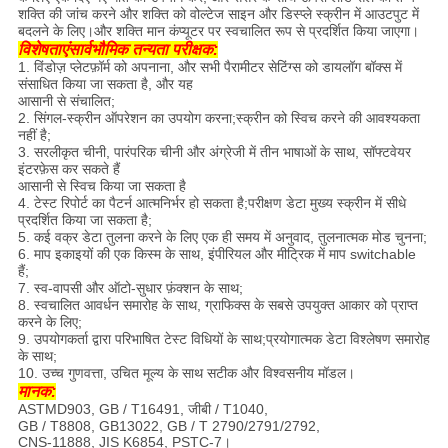
शक्ति की जांच करने और शक्ति को वोल्टेज साइन और डिस्प्ले स्क्रीन में आउटपुट में
बदलने के लिए।और शक्ति मान कंप्यूटर पर स्वचालित रूप से प्रदर्शित किया जाएगा।
विशेषताएं
सार्वभौमिक तन्यता परीक्षक:
1. विंडोज़ प्लेटफ़ॉर्म को अपनाना, और सभी पैरामीटर सेटिंग्स को डायलॉग बॉक्स में
संसाधित किया जा सकता है, और यह
आसानी से संचालित;
2. सिंगल-स्क्रीन ऑपरेशन का उपयोग करना;स्क्रीन को स्विच करने की आवश्यकता
नहीं है;
3. सरलीकृत चीनी, पारंपरिक चीनी और अंग्रेजी में तीन भाषाओं के साथ, सॉफ्टवेयर
इंटरफ़ेस कर सकते हैं
आसानी से स्विच किया जा सकता है
4. टेस्ट रिपोर्ट का पैटर्न आत्मनिर्भर हो सकता है;परीक्षण डेटा मुख्य स्क्रीन में सीधे
प्रदर्शित किया जा सकता है;
5. कई वक्र डेटा तुलना करने के लिए एक ही समय में अनुवाद, तुलनात्मक मोड चुनना;
6. माप इकाइयों की एक किस्म के साथ, इंपीरियल और मीट्रिक में माप switchable
हैं;
7. स्व-वापसी और ऑटो-सुधार फ़ंक्शन के साथ;
8. स्वचालित आवर्धन समारोह के साथ, ग्राफिक्स के सबसे उपयुक्त आकार को प्राप्त
करने के लिए;
9. उपयोगकर्ता द्वारा परिभाषित टेस्ट विधियों के साथ;प्रयोगात्मक डेटा विश्लेषण समारोह
के साथ;
10. उच्च गुणवत्ता, उचित मूल्य के साथ सटीक और विश्वसनीय मॉडल।
मानक:
ASTMD903, GB / T16491, जीबी / T1040,
GB / T8808, GB13022, GB / T 2790/2791/2792,
CNS-11888, JIS K6854, PSTC-7।