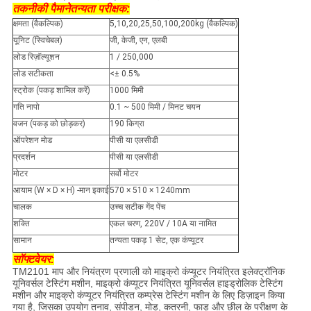
तकनीकी पैमाने
तन्यता परीक्षक:
क्षमता (वैकल्पिक)
5,10,20,25,50,100,200kg (वैकल्पिक)
यूनिट (स्विचेबल)
जी, केजी, एन, एलबी
लोड रिज़ॉल्यूशन
1 / 250,000
लोड सटीकता
<± 0.5%
स्ट्रोक (पकड़ शामिल करें)
1000 मिमी
गति नापो
0.1 ~ 500 मिमी / मिनट चयन
वजन (पकड़ को छोड़कर)
190 किग्रा
ऑपरेशन मोड
पीसी या एलसीडी
प्रदर्शन
पीसी या एलसीडी
मोटर
सर्वो मोटर
आयाम (W × D × H) -मान इकाई
570 × 510 × 1240mm
चालक
उच्च सटीक गेंद पेंच
शक्ति
एकल चरण, 220V / 10A या नामित
सामान
तन्यता पकड़ 1 सेट, एक कंप्यूटर
सॉफ्टवेयर:
TM2101 माप और नियंत्रण प्रणाली को माइक्रो कंप्यूटर नियंत्रित इलेक्ट्रॉनिक
यूनिवर्सल टेस्टिंग मशीन, माइक्रो कंप्यूटर नियंत्रित यूनिवर्सल हाइड्रोलिक टेस्टिंग
मशीन और माइक्रो कंप्यूटर नियंत्रित कम्प्रेस टेस्टिंग मशीन के लिए डिज़ाइन किया
गया है, जिसका उपयोग तनाव, संपीडन, मोड़, कतरनी, फाड़ और छील के परीक्षण के