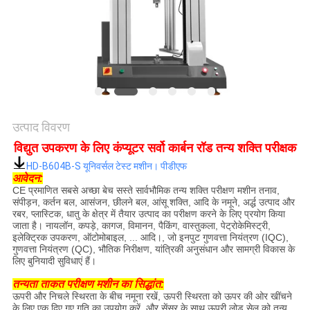
समाचार
मामले
साइटमैप
उत्पाद विवरण
गोपनीयता
विद्युत उपकरण के लिए कंप्यूटर सर्वो कार्बन रॉड तन्य शक्ति परीक्षक
नीति
HD-B604B-S यूनिवर्सल टेस्ट मशीन। पीडीएफ
आवेदन:
CE प्रमाणित सबसे अच्छा बेच सस्ते सार्वभौमिक तन्य शक्ति परीक्षण मशीन तनाव,
संपीड़न, कर्तन बल, आसंजन, छीलने बल, आंसू शक्ति, आदि के नमूने, अर्द्ध उत्पाद और
रबर, प्लास्टिक, धातु के क्षेत्र में तैयार उत्पाद का परीक्षण करने के लिए प्रयोग किया
जाता है। नायलॉन, कपड़े, कागज, विमानन, पैकिंग, वास्तुकला, पेट्रोकेमिस्ट्री,
इलेक्ट्रिक उपकरण, ऑटोमोबाइल, ... आदि।, जो इनपुट गुणवत्ता नियंत्रण (IQC),
गुणवत्ता नियंत्रण (QC), भौतिक निरीक्षण, यांत्रिकी अनुसंधान और सामग्री विकास के
लिए बुनियादी सुविधाएं हैं।
तन्यता ताकत परीक्षण मशीन का सिद्धांत:
ऊपरी और निचले स्थिरता के बीच नमूना रखें, ऊपरी स्थिरता को ऊपर की ओर खींचने
के लिए एक दिए गए गति का उपयोग करें, और सेंसर के साथ ऊपरी लोड सेल को तन्य