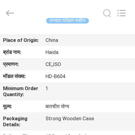
Guangdong
Haida
Equipment
Co.,
Ltd..
तन्यता परीक्षण मशीन
All
Rights
Reserved.
घर
Place of Origin:
China
उत्पादों
ब्रांड नाम:
Haida
प्रमाणन:
CE,,ISO
वीडियो
मॉडल संख्या:
HD-B604
Minimum Order
1
वी.आर.
Quantity:
शो
मूल्य:
बातचीत योग्य
Packaging
Strong Wooden Case
हमारे
Details:
बारे