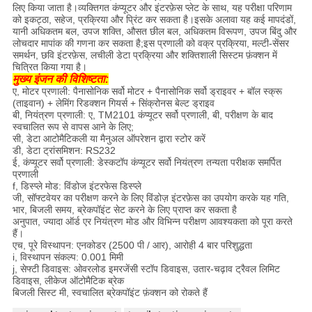
लिए किया जाता है।व्यक्तिगत कंप्यूटर और इंटरफ़ेस प्लेट के साथ, यह परीक्षा परिणाम
को इकट्ठा, सहेज, प्रक्रिया और प्रिंट कर सकता है।इसके अलावा यह कई मापदंडों,
यानी अधिकतम बल, उपज शक्ति, औसत छील बल, अधिकतम विरूपण, उपज बिंदु और
लोचदार मापांक की गणना कर सकता है;इस प्रणाली को वक्र प्रक्रिया, मल्टी-सेंसर
समर्थन, छवि इंटरफ़ेस, लचीली डेटा प्रक्रिया और शक्तिशाली सिस्टम फ़ंक्शन में
चित्रित किया गया है।
मुख्य इंजन की विशिष्टता:
ए, मोटर प्रणाली: पैनासोनिक सर्वो मोटर + पैनासोनिक सर्वो ड्राइवर + बॉल स्क्रू
(ताइवान) + लेमिंग रिडक्शन गियर्स + सिंक्रोनस बेल्ट ड्राइव
बी, नियंत्रण प्रणाली: ए, TM2101 कंप्यूटर सर्वो प्रणाली, बी, परीक्षण के बाद
स्वचालित रूप से वापस आने के लिए;
सी, डेटा आटोमैटिकली या मैनुअल ऑपरेशन द्वारा स्टोर करें
डी, डेटा ट्रांसमिशन: RS232
ई, कंप्यूटर सर्वो प्रणाली: डेस्कटॉप कंप्यूटर सर्वो नियंत्रण तन्यता परीक्षक समर्पित
प्रणाली
f, डिस्प्ले मोड: विंडोज इंटरफेस डिस्प्ले
जी, सॉफ्टवेयर का परीक्षण करने के लिए विंडोज़ इंटरफ़ेस का उपयोग करके यह गति,
भार, बिजली समय, ब्रेकपॉइंट सेट करने के लिए प्राप्त कर सकता है
अनुपात, ज्यादा ऑर्ड एर नियंत्रण मोड और विभिन्न परीक्षण आवश्यकता को पूरा करते
हैं।
एच, पूरे विस्थापन: एनकोडर (2500 पी / आर), आरोही 4 बार परिशुद्धता
i, विस्थापन संकल्प: 0.001 मिमी
j, सेफ्टी डिवाइस: ओवरलोड इमरजेंसी स्टॉप डिवाइस, उतार-चढ़ाव ट्रैवल लिमिट
डिवाइस, लीकेज ऑटोमैटिक ब्रेक
बिजली सिस्ट मी, स्वचालित ब्रेकपॉइंट फ़ंक्शन को रोकते हैं