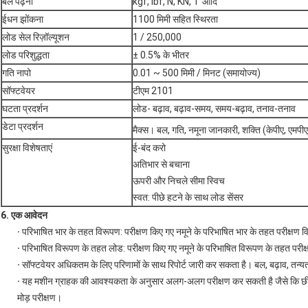
बल पढ़ना
kgf, Ibf, N, KN, T आदि
ईधन झोंकना
1100 मिमी सहित स्थिरता
लोड सेल रिज़ॉल्यूशन
1 / 250,000
लोड परिशुद्धता
± 0.5% के भीतर
गति नापो
0.01 ~ 500 मिमी / मिनट (समायोज्य)
सॉफ्टवेयर
टीएम 2101
घटता प्रदर्शन
लोड- बढ़ाव, बढ़ाव-समय, समय-बढ़ाव, तनाव-तनाव
डेटा प्रदर्शन
मैक्स। बल, गति, नमूना जानकारी, शक्ति (केपीए, एमपीए
सुरक्षा विशेषताएं
ई-बंद करो
अतिभार से बचाना
ऊपरी और निचले सीमा स्विच
स्वत: पीछे हटने के साथ लोड सेंसर
6. एक
आवेदन
·
परिभाषित भार के तहत विरूपण: परीक्षण किए गए नमूने के परिभाषित भार के तहत परीक्षण 
·
परिभाषित विरूपण के तहत लोड: परीक्षण किए गए नमूने के परिभाषित विरूपण के तहत परीक
·
सॉफ्टवेयर अधिकतम के लिए परिणामों के साथ रिपोर्ट जारी कर सकता है। बल, बढ़ाव, तन
·
यह मशीन ग्राहक की आवश्यकता के अनुसार अलग-अलग परीक्षण कर सकती है जैसे कि छील
मोड़ परीक्षण।