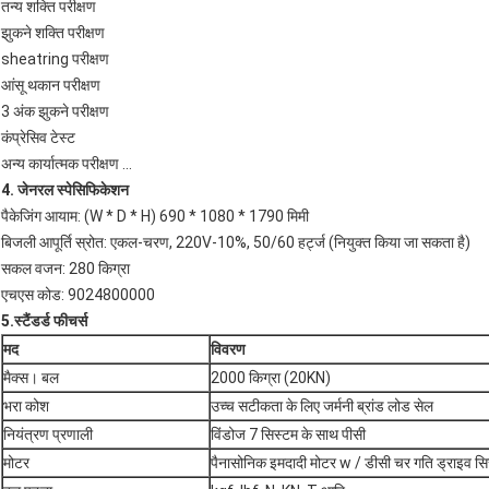
तन्य शक्ति परीक्षण
झुकने शक्ति परीक्षण
sheatring परीक्षण
आंसू थकान परीक्षण
3 अंक झुकने परीक्षण
कंप्रेसिव टेस्ट
अन्य कार्यात्मक परीक्षण ...
4. जेनरल स्पेसिफिकेशन
पैकेजिंग आयाम: (W * D * H) 690 * 1080 * 1790 मिमी
बिजली आपूर्ति स्रोत: एकल-चरण, 220V-10%, 50/60 हर्ट्ज (नियुक्त किया जा सकता है)
सकल वजन: 280 किग्रा
एचएस कोड: 9024800000
5.स्टैंडर्ड फीचर्स
मद
विवरण
मैक्स। बल
2000 किग्रा (20KN)
भरा कोश
उच्च सटीकता के लिए जर्मनी ब्रांड लोड सेल
नियंत्रण प्रणाली
विंडोज 7 सिस्टम के साथ पीसी
मोटर
पैनासोनिक इमदादी मोटर w / डीसी चर गति ड्राइव सिस्टम