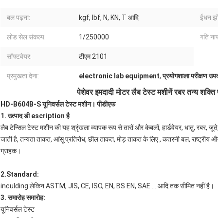
बल पढ़ना:
kgf, Ibf, N, KN, T आदि
ईधन झो
लोड सेल संकल्प:
1/250000
गति नाप
सॉफ्टवेयर:
टीएम 2101
प्रमुखता देना:
electronic lab equipment
,
प्रयोगशाला परीक्षण उ
पेशेवर इमदादी मोटर लैब टेस्ट मशीनें
रबर तन्य शक्ति 
HD-B604B-S यूनिवर्सल टेस्ट मशीन। पीडीएफ
1. उत्पाद
डी
escription है
लैब टेन्सिल टेस्ट मशीन की यह श्रृंखला व्यापक रूप से तारों और केबलों, हार्डवेयर, धातु, रबर, जूते
जाती है, तन्यता ताकत, आंसू प्रतिरोध, छील ताकत, मोड़ ताकत के लिए , कतरनी बल, राष्ट्रीय औ
ग्राहक।
2.Standard:
inculding लेकिन ASTM, JIS, CE, ISO, EN, BS EN, SAE ... आदि तक सीमित नहीं है।
3. समारोह समारोह:
यूनिवर्सल टेस्ट