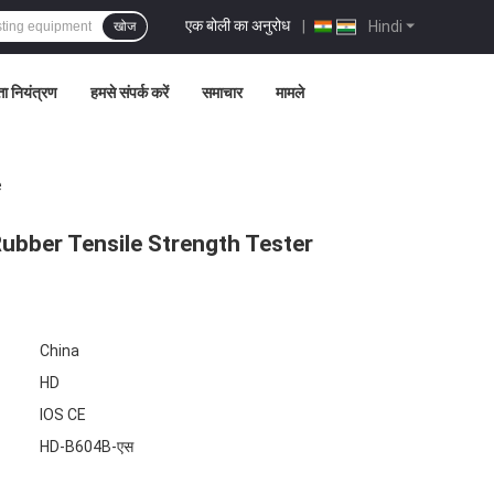
एक बोली का अनुरोध
|
Hindi
खोज
ता नियंत्रण
हमसे संपर्क करें
समाचार
मामले
e
ubber Tensile Strength Tester
China
HD
IOS CE
HD-B604B-एस